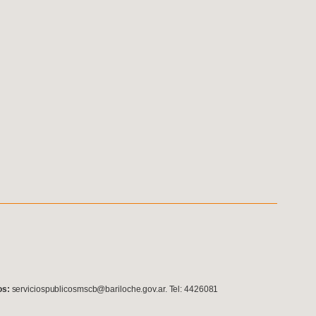
os:
serviciospublicosmscb@bariloche.gov.ar. Tel: 4426081