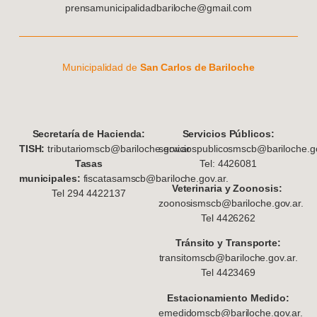
prensamunicipalidadbariloche@gmail.com
Municipalidad de
San Carlos de Bariloche
S
ecretaría de Hacienda:
Servicios Públicos:
TISH:
tributariomscb@bariloche.gov.ar
serviciospublicosmscb@bariloche.go
Tasas
Tel: 4426081
municipales:
fiscatasamscb@bariloche.gov.ar.
Veterinaria y Zoonosis:
Tel 294 4422137
zoonosismscb@bariloche.gov.ar.
Tel 4426262
Tránsito y Transporte:
transitomscb@bariloche.gov.ar.
Tel 4423469
Estacionamiento Medido:
emedidomscb@bariloche.gov.ar.