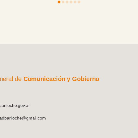
ese
y
neral de
Comunicación y Gobierno
riloche.gov.ar
dadbariloche@gmail.com