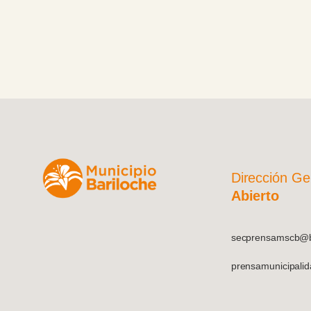
demostrado por los vecinos, quienes, p
a la intensa nevada y las bajas
temperaturas, asistieron con sus perros 
gatos en los turnos asignados.
Dirección Ge
Abierto
secprensamscb@ba
prensamunicipali