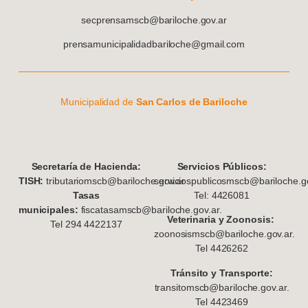
secprensamscb@bariloche.gov.ar
prensamunicipalidadbariloche@gmail.com
Municipalidad de
San Carlos de Bariloche
S
ecretaría de Hacienda:
Servicios Públicos:
TISH:
tributariomscb@bariloche.gov.ar
serviciospublicosmscb@bariloche.go
Tasas
Tel: 4426081
municipales:
fiscatasamscb@bariloche.gov.ar.
Veterinaria y Zoonosis:
Tel 294 4422137
zoonosismscb@bariloche.gov.ar.
Tel 4426262
Tránsito y Transporte:
transitomscb@bariloche.gov.ar.
Tel 4423469