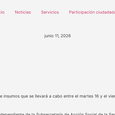
cio
Noticias
Servicios
Participación ciudadad
junio 11, 2026
e insumos que se llevará a cabo entre el martes 16 y el vie
l dependiente de la Subsecretaría de Acción Social de la S