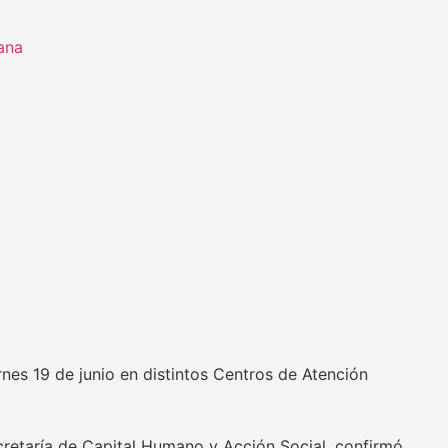
ana
rnes 19 de junio en distintos Centros de Atención
ecretaría de Capital Humano y Acción Social, confirmó