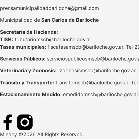
prensamunicipalidadbariloche@gmail.com
Municipalidad de
San Carlos de Bariloche
S
ecretaría de Hacienda:
TISH:
tributariomscb@bariloche.gov.ar
Tasas municipales:
fiscatasamscb@bariloche.gov.ar. Tel 
Servicios Públicos:
serviciospublicosmscb@bariloche.gov.a
Veterinaria y Zoonosis:
zoonosismscb@bariloche.gov.ar. 
Tránsito y Transporte:
transitomscb@bariloche.gov.ar. Te
Estacionamiento Medido:
emedidomscb@bariloche.gov.ar.
Mindey ©2026 All Rights Reserved.