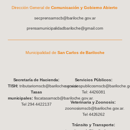
Dirección General de
Comunicación y Gobierno Abierto
secprensamscb@bariloche.gov.ar
prensamunicipalidadbariloche@gmail.com
Municipalidad de
San Carlos de Bariloche
S
ecretaría de Hacienda:
Servicios Públicos:
TISH:
tributariomscb@bariloche.gov.ar
serviciospublicosmscb@bariloche.go
Tasas
Tel: 4426081
municipales:
fiscatasamscb@bariloche.gov.ar.
Veterinaria y Zoonosis:
Tel 294 4422137
zoonosismscb@bariloche.gov.ar.
Tel 4426262
Tránsito y Transporte: