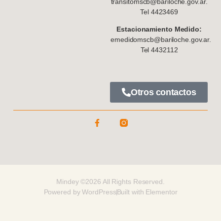
transitomscb@bariloche.gov.ar.
Tel 4423469
Estacionamiento Medido:
emedidomscb@bariloche.gov.ar.
Tel 4432112
Otros contactos
Mindey ©2026 All Rights Reserved.
Powered by WordPress
Built with Elementor