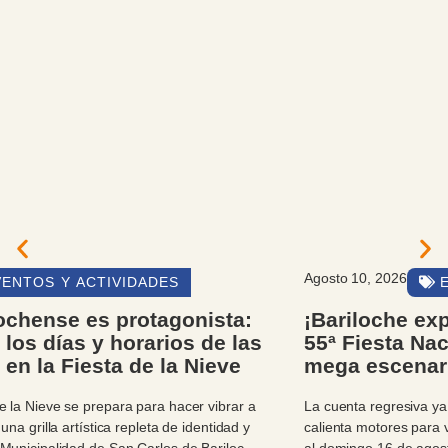
Agosto 10, 2026
EVENTOS Y ACTIVIDADES
¡Bariloche explota de fiesta! Se viene la
55ª Fiesta Nacional de la Nieve con un
mega escenario y pura mística
cordillerana
La cuenta regresiva ya se siente en el aire patagónico y Bariloche
calienta motores para vivir cuatro días inolvidables. Del jueves 13
al domingo 16 de agosto, la ciudad se vestirá de gala para