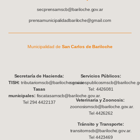
secprensamscb@bariloche.gov.ar
prensamunicipalidadbariloche@gmail.com
Municipalidad de
San Carlos de Bariloche
S
ecretaría de Hacienda:
Servicios Públicos:
TISH:
tributariomscb@bariloche.gov.ar
serviciospublicosmscb@bariloche.go
Tasas
Tel: 4426081
municipales:
fiscatasamscb@bariloche.gov.ar.
Veterinaria y Zoonosis:
Tel 294 4422137
zoonosismscb@bariloche.gov.ar.
Tel 4426262
Tránsito y Transporte:
transitomscb@bariloche.gov.ar.
Tel 4423469