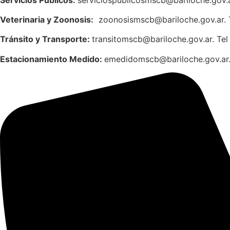
Veterinaria y Zoonosis:
zoonosismscb@bariloche.gov.ar. 
Tránsito y Transporte:
transitomscb@bariloche.gov.ar. Te
Estacionamiento Medido:
emedidomscb@bariloche.gov.ar.