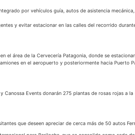
á integrado por vehículos guía, autos de asistencia mecáni
entes y evitar estacionar en las calles del recorrido durante
en el área de la Cervecería Patagonia, donde se estacionar
amiones en el aeropuerto y posteriormente hacia Puerto P
 y Canossa Events donarán 275 plantas de rosas rojas a la 
isitantes que deseen apreciar de cerca más de 50 autos Fer
ernacional para Bariloche, que se consolida como sede de 