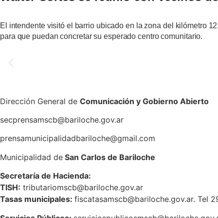
El intendente visitó el barrio ubicado en la zona del kilómetro 
para que puedan concretar su esperado centro comunitario.
Dirección General de
Comunicación y Gobierno Abierto
secprensamscb@bariloche.gov.ar
prensamunicipalidadbariloche@gmail.com
Municipalidad de
San Carlos de Bariloche
S
ecretaría de Hacienda:
TISH:
tributariomscb@bariloche.gov.ar
Tasas municipales:
fiscatasamscb@bariloche.gov.ar. Tel 
Servicios Públicos:
serviciospublicosmscb@bariloche.gov.a