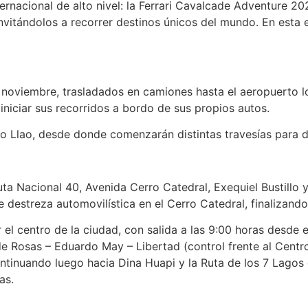
ernacional de alto nivel: la Ferrari Cavalcade Adventure 20
 invitándolos a recorrer destinos únicos del mundo. En esta
e noviembre, trasladados en camiones hasta el aeropuerto lo
iniciar sus recorridos a bordo de sus propios autos.
Llao Llao, desde donde comenzarán distintas travesías para 
a Ruta Nacional 40, Avenida Cerro Catedral, Exequiel Bustill
 destreza automovilística en el Cerro Catedral, finalizando 
 el centro de la ciudad, con salida a las 9:00 horas desde e
de Rosas – Eduardo May – Libertad (control frente al Centro
tinuando luego hacia Dina Huapi y la Ruta de los 7 Lagos e
as.