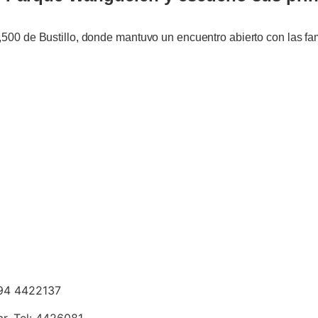
12,500 de Bustillo, donde mantuvo un encuentro abierto con las fa
294 4422137
r. Tel: 4426081