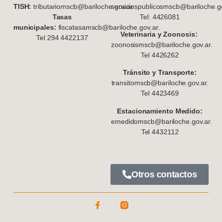
TISH:
tributariomscb@bariloche.gov.ar
serviciospublicosmscb@bariloche.go
Tasas
Tel: 4426081
municipales:
fiscatasamscb@bariloche.gov.ar.
Veterinaria y Zoonosis:
Tel 294 4422137
zoonosismscb@bariloche.gov.ar.
Tel 4426262
Tránsito y Transporte:
transitomscb@bariloche.gov.ar.
Tel 4423469
Estacionamiento Medido:
emedidomscb@bariloche.gov.ar.
Tel 4432112
Otros contactos