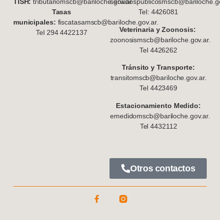
TISH:
tributariomscb@bariloche.gov.ar
serviciospublicosmscb@bariloche.go
Tasas
Tel: 4426081
municipales:
fiscatasamscb@bariloche.gov.ar.
Veterinaria y Zoonosis:
Tel 294 4422137
zoonosismscb@bariloche.gov.ar.
Tel 4426262
Tránsito y Transporte:
transitomscb@bariloche.gov.ar.
Tel 4423469
Estacionamiento Medido:
emedidomscb@bariloche.gov.ar.
Tel 4432112
Otros contactos