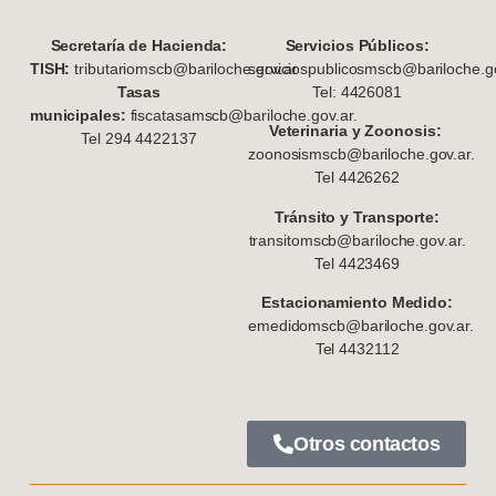
S
ecretaría de Hacienda:
Servicios Públicos:
TISH:
tributariomscb@bariloche.gov.ar
serviciospublicosmscb@bariloche.go
Tasas
Tel: 4426081
municipales:
fiscatasamscb@bariloche.gov.ar.
Veterinaria y Zoonosis:
Tel 294 4422137
zoonosismscb@bariloche.gov.ar.
Tel 4426262
Tránsito y Transporte:
transitomscb@bariloche.gov.ar.
Tel 4423469
Estacionamiento Medido:
emedidomscb@bariloche.gov.ar.
Tel 4432112
Otros contactos