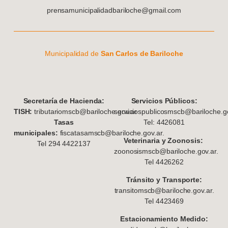
prensamunicipalidadbariloche@gmail.com
Municipalidad de
San Carlos de Bariloche
S
ecretaría de Hacienda:
Servicios Públicos:
TISH:
tributariomscb@bariloche.gov.ar
serviciospublicosmscb@bariloche.go
Tasas
Tel: 4426081
municipales:
fiscatasamscb@bariloche.gov.ar.
Veterinaria y Zoonosis:
Tel 294 4422137
zoonosismscb@bariloche.gov.ar.
Tel 4426262
Tránsito y Transporte:
transitomscb@bariloche.gov.ar.
Tel 4423469
Estacionamiento Medido: