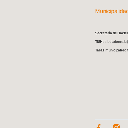
Municipalida
S
ecretaría de Hacie
TISH:
tributariomscb
Tasas municipales: