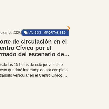
osto 6, 2026
Agosto 6,
AVISOS IMPORTANTES
2026
orte de circulación en el
entro Cívico por el
Educació
rmado del escenario de
una jorn
a Fiesta Nacional de la
aprendiza
sde las 15 horas de este jueves 6 de
ieve
el Jardín 
osto quedará interrumpido por completo
Niños y niñas d
 tránsito vehicular en el Centro Cívico,
tarde participar
bido al ingreso de camiones y al
pensadas para 
mienzo del montaje del escenario
aprender pautas
incipal.
comenzar a cons
desde la primer