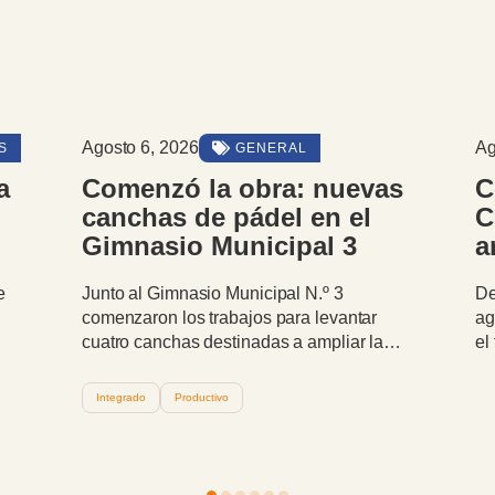
Agosto 6, 2026
Ag
S
GENERAL
a
Comenzó la obra: nuevas
C
canchas de pádel en el
C
Gimnasio Municipal 3
a
os
l
e
Junto al Gimnasio Municipal N.º 3
De
N
comenzaron los trabajos para levantar
ag
cuatro canchas destinadas a ampliar la
el
que
infraestructura deportiva de la ciudad. La
de
obra es ejecutada con personal y recursos
co
Integrado
Productivo
municipales.
pr