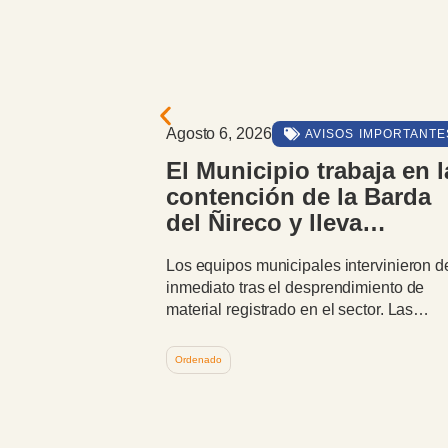
Agosto 6, 2026
PACIÓN
AVISOS IMPORTANTE
ANA
El Municipio trabaja en l
 Asamblea
contención de la Barda
inaria de
del Ñireco y lleva
rrio Dos
tranquilidad a los vecin
Los equipos municipales intervinieron d
inmediato tras el desprendimiento de
untas Vecinales
material registrado en el sector. Las
evaluaciones realizadas determinaron 
que el domingo
la calle permanece firme y que no existe
12:00 hs, en la
Ordenado
riesgo para las viviendas cercanas.
tre las Calles
 término para
 día: