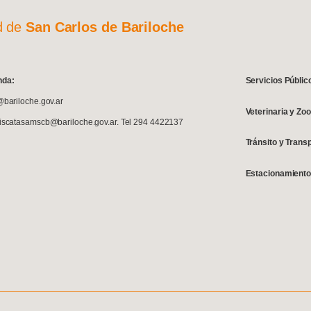
d de
San Carlos de Bariloche
nda:
Servicios Públic
@bariloche.gov.ar
Veterinaria y Zo
fiscatasamscb@bariloche.gov.ar. Tel 294 4422137
Tránsito y Trans
Estacionamiento