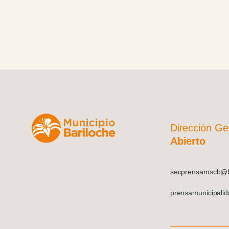
Dirección Ge
Abierto
secprensamscb@ba
prensamunicipali