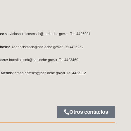
os:
serviciospublicosmscb@bariloche.gov.ar. Tel: 4426081
onosis:
zoonosismscb@bariloche.gov.ar. Tel 4426262
porte:
transitomscb@bariloche.gov.ar. Tel 4423469
 Medido:
emedidomscb@bariloche.gov.ar. Tel 4432112
Otros contactos