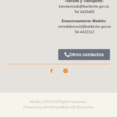
Tránsito y Transporte:
transitomscb@bariloche.gov.ar.
Tel 4423469
Estacionamiento Medido:
emedidomscb@bariloche.gov.ar.
Tel 4432112
Otros contactos
Mindey ©2026 All Rights Reserved.
Powered by WordPress
Built with Elementor