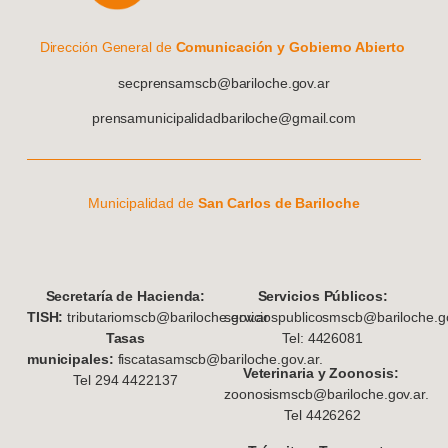
Dirección General de
Comunicación y Gobierno Abierto
secprensamscb@bariloche.gov.ar
prensamunicipalidadbariloche@gmail.com
Municipalidad de
San Carlos de Bariloche
S
ecretaría de Hacienda:
Servicios Públicos:
TISH:
tributariomscb@bariloche.gov.ar
serviciospublicosmscb@bariloche.go
Tasas
Tel: 4426081
municipales:
fiscatasamscb@bariloche.gov.ar.
Veterinaria y Zoonosis:
Tel 294 4422137
zoonosismscb@bariloche.gov.ar.
Tel 4426262