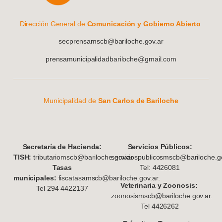
Dirección General de
Comunicación y Gobierno Abierto
secprensamscb@bariloche.gov.ar
prensamunicipalidadbariloche@gmail.com
Municipalidad de
San Carlos de Bariloche
S
ecretaría de Hacienda:
Servicios Públicos:
TISH:
tributariomscb@bariloche.gov.ar
serviciospublicosmscb@bariloche.go
Tasas
Tel: 4426081
municipales:
fiscatasamscb@bariloche.gov.ar.
Veterinaria y Zoonosis:
Tel 294 4422137
zoonosismscb@bariloche.gov.ar.
Tel 4426262