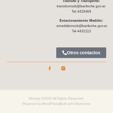
Tránsito y Transporte:
transitomscb@bariloche.gov.ar.
Tel 4423469
Estacionamiento Medido:
emedidomscb@bariloche.gov.ar.
Tel 4432112
Otros contactos
Mindey ©2026 All Rights Reserved.
Powered by WordPress
Built with Elementor