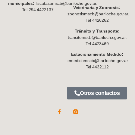
municipales:
fiscatasamscb@bariloche.gov.ar.
Veterinaria y Zoonosis:
Tel 294 4422137
zoonosismscb@bariloche.gov.ar.
Tel 4426262
Tránsito y Transporte:
transitomscb@bariloche.gov.ar.
Tel 4423469
Estacionamiento Medido:
emedidomscb@bariloche.gov.ar.
Tel 4432112
Otros contactos