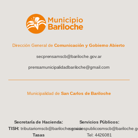
Dirección General de
Comunicación y Gobierno Abierto
secprensamscb@bariloche.gov.ar
prensamunicipalidadbariloche@gmail.com
Municipalidad de
San Carlos de Bariloche
S
ecretaría de Hacienda:
Servicios Públicos:
TISH:
tributariomscb@bariloche.gov.ar
serviciospublicosmscb@bariloche.go
Tasas
Tel: 4426081