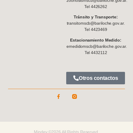
zoonosismscb@bariloche.gov.ar.
Tel 4426262
Tránsito y Transporte:
transitomscb@bariloche.gov.ar.
Tel 4423469
Estacionamiento Medido:
emedidomscb@bariloche.gov.ar.
Tel 4432112
Otros contactos
Mindey ©2026 All Rights Reserved.