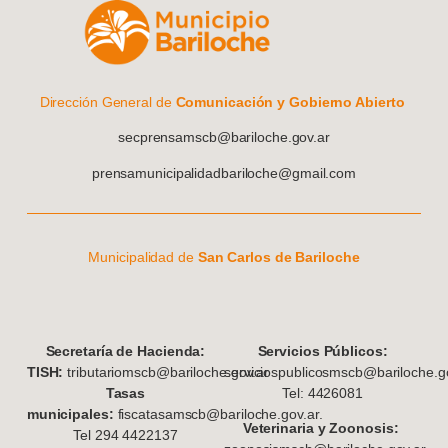
Dirección General de
Comunicación y Gobierno Abierto
secprensamscb@bariloche.gov.ar
prensamunicipalidadbariloche@gmail.com
Municipalidad de
San Carlos de Bariloche
S
ecretaría de Hacienda:
Servicios Públicos:
TISH:
tributariomscb@bariloche.gov.ar
serviciospublicosmscb@bariloche.go
Tasas
Tel: 4426081
municipales:
fiscatasamscb@bariloche.gov.ar.
Veterinaria y Zoonosis:
Tel 294 4422137