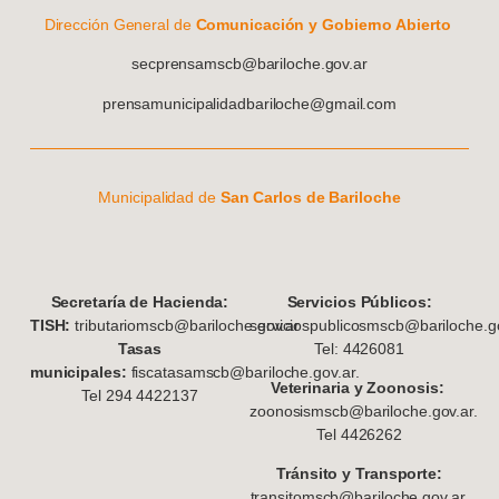
Dirección General de
Comunicación y Gobierno Abierto
secprensamscb@bariloche.gov.ar
prensamunicipalidadbariloche@gmail.com
Municipalidad de
San Carlos de Bariloche
S
ecretaría de Hacienda:
Servicios Públicos:
TISH:
tributariomscb@bariloche.gov.ar
serviciospublicosmscb@bariloche.go
Tasas
Tel: 4426081
municipales:
fiscatasamscb@bariloche.gov.ar.
Veterinaria y Zoonosis:
Tel 294 4422137
zoonosismscb@bariloche.gov.ar.
Tel 4426262
Tránsito y Transporte:
transitomscb@bariloche.gov.ar.