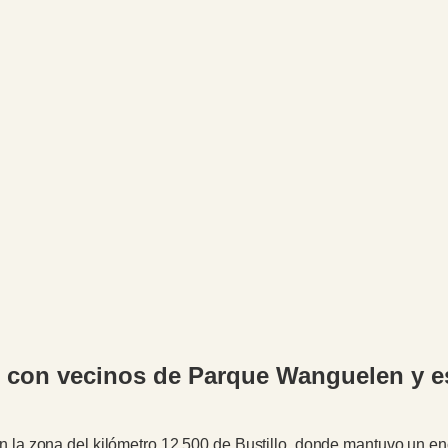
ó con vecinos de Parque Wanguelen y e
 en la zona del kilómetro 12,500 de Bustillo, donde mantuvo un enc