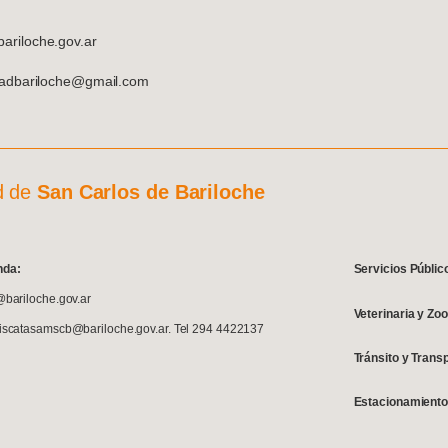
riloche.gov.ar
dadbariloche@gmail.com
d de
San Carlos de Bariloche
nda:
Servicios Públic
@bariloche.gov.ar
Veterinaria y Zo
fiscatasamscb@bariloche.gov.ar. Tel 294 4422137
Tránsito y Trans
Estacionamiento