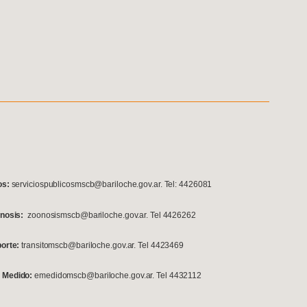
os:
serviciospublicosmscb@bariloche.gov.ar. Tel: 4426081
onosis:
zoonosismscb@bariloche.gov.ar. Tel 4426262
porte:
transitomscb@bariloche.gov.ar. Tel 4423469
 Medido:
emedidomscb@bariloche.gov.ar. Tel 4432112