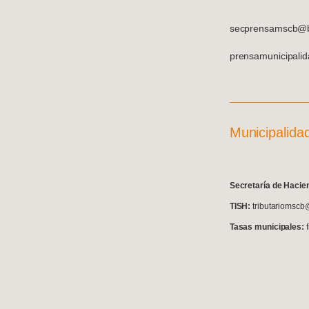
secprensamscb@ba
prensamunicipali
Municipalida
S
ecretaría de Hacie
TISH:
tributariomscb
Tasas municipales: