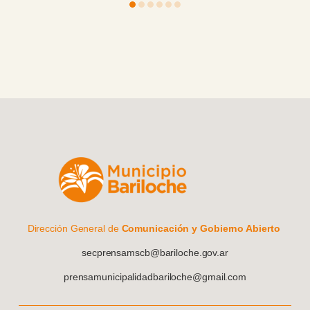
In
ci
Dirección General de
Comunicación y Gobierno Abierto
secprensamscb@bariloche.gov.ar
prensamunicipalidadbariloche@gmail.com