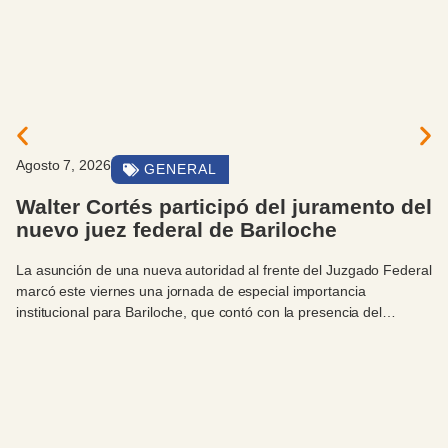
to 7, 2026
Ag
GENERAL
lter Cortés participó del juramento del
E
evo juez federal de Bariloche
p
p
sunción de una nueva autoridad al frente del Juzgado Federal
c
ó este viernes una jornada de especial importancia
En
itucional para Bariloche, que contó con la presencia del
pa
ndente Walter Cortés.
ac
Es
Su
Un
de
ac