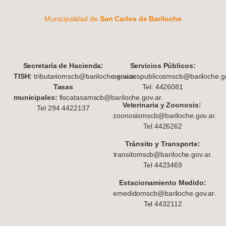
Municipalidad de
San Carlos de Bariloche
S
ecretaría de Hacienda:
Servicios Públicos:
TISH:
tributariomscb@bariloche.gov.ar
serviciospublicosmscb@bariloche.go
Tasas
Tel: 4426081
municipales:
fiscatasamscb@bariloche.gov.ar.
Veterinaria y Zoonosis:
Tel 294 4422137
zoonosismscb@bariloche.gov.ar.
Tel 4426262
Tránsito y Transporte:
transitomscb@bariloche.gov.ar.
Tel 4423469
Estacionamiento Medido:
emedidomscb@bariloche.gov.ar.
Tel 4432112