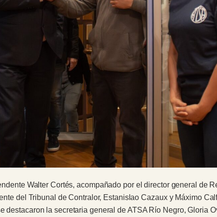
ntendente Walter Cortés, acompañado por el director general de R
dente del Tribunal de Contralor, Estanislao Cazaux y Máximo Calf
e destacaron la secretaria general de ATSA Río Negro, Gloria Ove