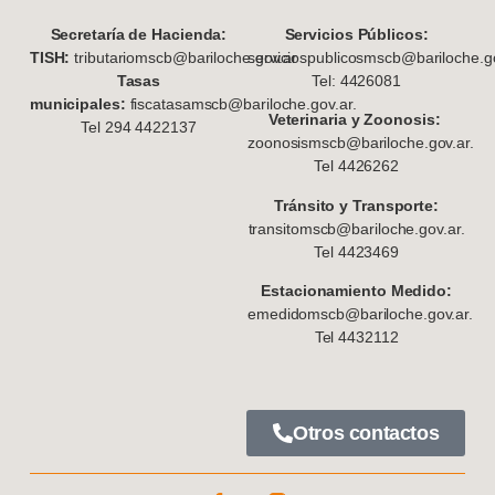
S
ecretaría de Hacienda:
Servicios Públicos:
TISH:
tributariomscb@bariloche.gov.ar
serviciospublicosmscb@bariloche.go
Tasas
Tel: 4426081
municipales:
fiscatasamscb@bariloche.gov.ar.
Veterinaria y Zoonosis:
Tel 294 4422137
zoonosismscb@bariloche.gov.ar.
Tel 4426262
Tránsito y Transporte:
transitomscb@bariloche.gov.ar.
Tel 4423469
Estacionamiento Medido:
emedidomscb@bariloche.gov.ar.
Tel 4432112
Otros contactos