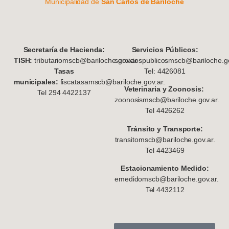
Municipalidad de
San Carlos de Bariloche
S
ecretaría de Hacienda:
Servicios Públicos:
TISH:
tributariomscb@bariloche.gov.ar
serviciospublicosmscb@bariloche.go
Tasas
Tel: 4426081
municipales:
fiscatasamscb@bariloche.gov.ar.
Veterinaria y Zoonosis:
Tel 294 4422137
zoonosismscb@bariloche.gov.ar.
Tel 4426262
Tránsito y Transporte:
transitomscb@bariloche.gov.ar.
Tel 4423469
Estacionamiento Medido:
emedidomscb@bariloche.gov.ar.
Tel 4432112