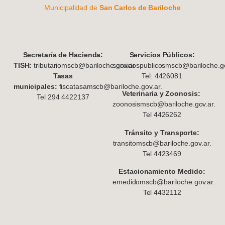
Municipalidad de
San Carlos de Bariloche
S
ecretaría de Hacienda:
Servicios Públicos:
TISH:
tributariomscb@bariloche.gov.ar
serviciospublicosmscb@bariloche.go
Tasas
Tel: 4426081
municipales:
fiscatasamscb@bariloche.gov.ar.
Veterinaria y Zoonosis:
Tel 294 4422137
zoonosismscb@bariloche.gov.ar.
Tel 4426262
Tránsito y Transporte:
transitomscb@bariloche.gov.ar.
Tel 4423469
Estacionamiento Medido:
emedidomscb@bariloche.gov.ar.
Tel 4432112