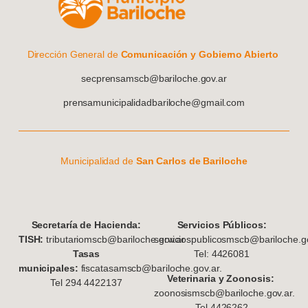
Dirección General de
Comunicación y Gobierno Abierto
secprensamscb@bariloche.gov.ar
prensamunicipalidadbariloche@gmail.com
Municipalidad de
San Carlos de Bariloche
S
ecretaría de Hacienda:
Servicios Públicos:
TISH:
tributariomscb@bariloche.gov.ar
serviciospublicosmscb@bariloche.go
Tasas
Tel: 4426081
municipales:
fiscatasamscb@bariloche.gov.ar.
Veterinaria y Zoonosis:
Tel 294 4422137
zoonosismscb@bariloche.gov.ar.
Tel 4426262