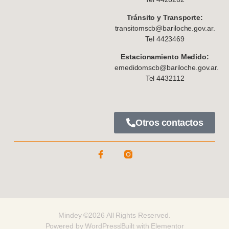
Tránsito y Transporte:
transitomscb@bariloche.gov.ar.
Tel 4423469
Estacionamiento Medido:
emedidomscb@bariloche.gov.ar.
Tel 4432112
Otros contactos
Mindey ©2026 All Rights Reserved.
Powered by WordPress
Built with Elementor