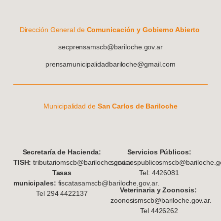
Dirección General de
Comunicación y Gobierno Abierto
secprensamscb@bariloche.gov.ar
prensamunicipalidadbariloche@gmail.com
Municipalidad de
San Carlos de Bariloche
S
ecretaría de Hacienda:
Servicios Públicos:
TISH:
tributariomscb@bariloche.gov.ar
serviciospublicosmscb@bariloche.go
Tasas
Tel: 4426081
municipales:
fiscatasamscb@bariloche.gov.ar.
Veterinaria y Zoonosis:
Tel 294 4422137
zoonosismscb@bariloche.gov.ar.
Tel 4426262