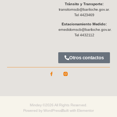
Tránsito y Transporte:
transitomscb@bariloche.gov.ar.
Tel 4423469
Estacionamiento Medido:
emedidomscb@bariloche.gov.ar.
Tel 4432112
Otros contactos
Mindey ©2026 All Rights Reserved.
Powered by WordPress
Built with Elementor