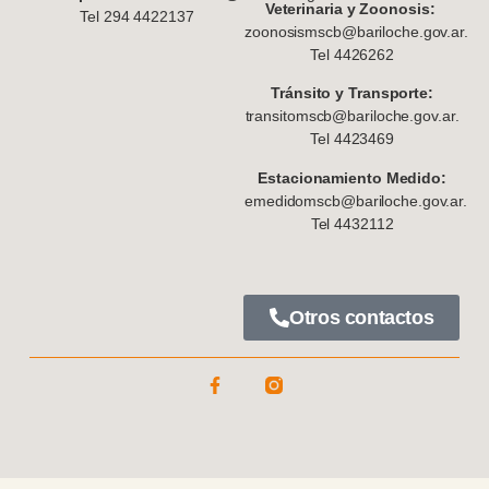
Veterinaria y Zoonosis:
Tel 294 4422137
zoonosismscb@bariloche.gov.ar.
Tel 4426262
Tránsito y Transporte:
transitomscb@bariloche.gov.ar.
Tel 4423469
Estacionamiento Medido:
emedidomscb@bariloche.gov.ar.
Tel 4432112
Otros contactos