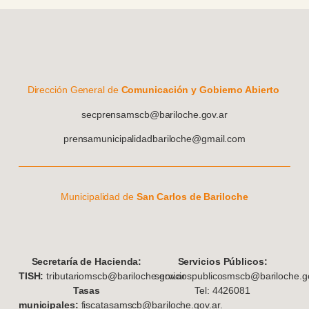
Dirección General de
Comunicación y Gobierno Abierto
secprensamscb@bariloche.gov.ar
prensamunicipalidadbariloche@gmail.com
Municipalidad de
San Carlos de Bariloche
S
ecretaría de Hacienda:
Servicios Públicos:
TISH:
tributariomscb@bariloche.gov.ar
serviciospublicosmscb@bariloche.go
Tasas
Tel: 4426081
municipales:
fiscatasamscb@bariloche.gov.ar.