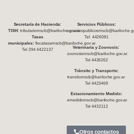
S
ecretaría de Hacienda:
Servicios Públicos:
TISH:
tributariomscb@bariloche.gov.ar
serviciospublicosmscb@bariloche.go
Tasas
Tel: 4426081
municipales:
fiscatasamscb@bariloche.gov.ar.
Veterinaria y Zoonosis:
Tel 294 4422137
zoonosismscb@bariloche.gov.ar.
Tel 4426262
Tránsito y Transporte:
transitomscb@bariloche.gov.ar.
Tel 4423469
Estacionamiento Medido:
emedidomscb@bariloche.gov.ar.
Tel 4432112
Otros contactos