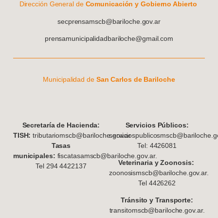
Dirección General de
Comunicación y Gobierno Abierto
secprensamscb@bariloche.gov.ar
prensamunicipalidadbariloche@gmail.com
Municipalidad de
San Carlos de Bariloche
S
ecretaría de Hacienda:
Servicios Públicos:
TISH:
tributariomscb@bariloche.gov.ar
serviciospublicosmscb@bariloche.go
Tasas
Tel: 4426081
municipales:
fiscatasamscb@bariloche.gov.ar.
Veterinaria y Zoonosis:
Tel 294 4422137
zoonosismscb@bariloche.gov.ar.
Tel 4426262
Tránsito y Transporte:
transitomscb@bariloche.gov.ar.