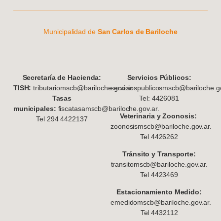
Municipalidad de
San Carlos de Bariloche
S
ecretaría de Hacienda:
Servicios Públicos:
TISH:
tributariomscb@bariloche.gov.ar
serviciospublicosmscb@bariloche.go
Tasas
Tel: 4426081
municipales:
fiscatasamscb@bariloche.gov.ar.
Veterinaria y Zoonosis:
Tel 294 4422137
zoonosismscb@bariloche.gov.ar.
Tel 4426262
Tránsito y Transporte:
transitomscb@bariloche.gov.ar.
Tel 4423469
Estacionamiento Medido:
emedidomscb@bariloche.gov.ar.
Tel 4432112