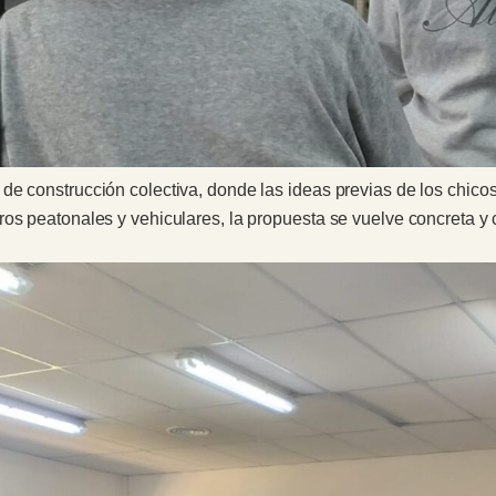
de construcción colectiva, donde las ideas previas de los chicos
ros peatonales y vehiculares, la propuesta se vuelve concreta 