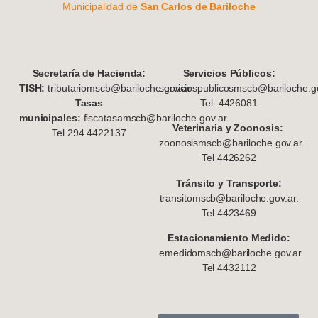
Municipalidad de
San Carlos de Bariloche
S
ecretaría de Hacienda:
Servicios Públicos:
TISH:
tributariomscb@bariloche.gov.ar
serviciospublicosmscb@bariloche.go
Tasas
Tel: 4426081
municipales:
fiscatasamscb@bariloche.gov.ar.
Veterinaria y Zoonosis:
Tel 294 4422137
zoonosismscb@bariloche.gov.ar.
Tel 4426262
Tránsito y Transporte:
transitomscb@bariloche.gov.ar.
Tel 4423469
Estacionamiento Medido:
emedidomscb@bariloche.gov.ar.
Tel 4432112