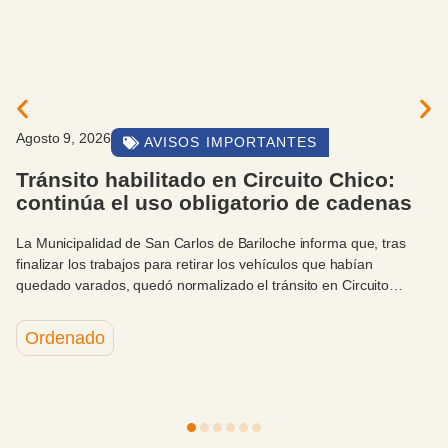
gosto 9, 2026
AVISOS IMPORTANTES
Tránsito habilitado en Circuito Chico:
continúa el uso obligatorio de cadenas
a Municipalidad de San Carlos de Bariloche informa que, tras
inalizar los trabajos para retirar los vehículos que habían
uedado varados, quedó normalizado el tránsito en Circuito
hico.
Ordenado