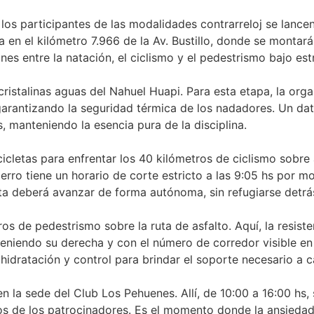
os participantes de las modalidades contrarreloj se lancen
 en el kilómetro 7.966 de la Av. Bustillo, donde se montará
iones entre la natación, el ciclismo y el pedestrismo bajo e
istalinas aguas del Nahuel Huapi. Para esta etapa, la organ
rantizando la seguridad térmica de los nadadores. Un dato
 manteniendo la esencia pura de la disciplina.
cletas para enfrentar los 40 kilómetros de ciclismo sobre 
cerro tiene un horario de corte estricto a las 9:05 hs por m
ista deberá avanzar de forma autónoma, sin refugiarse detr
os de pedestrismo sobre la ruta de asfalto. Aquí, la resist
iendo su derecha y con el número de corredor visible en el
hidratación y control para brindar el soporte necesario a c
 la sede del Club Los Pehuenes. Allí, de 10:00 a 16:00 hs, se
ios de los patrocinadores. Es el momento donde la ansiedad