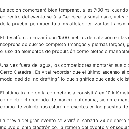
La acción comenzará bien temprano, a las 7:00 hs, cuando l
epicentro del evento será la Cervecería Kunstmann, ubicada
de la prueba, permitiendo a los atletas realizar las transic
El desafío comenzará con 1500 metros de natación en las cr
neoprene de cuerpo completo (mangas y piernas largas), ga
el uso de elementos de propulsión como aletas o manoplas,
Una vez fuera del agua, los competidores montarán sus bici
Cerro Catedral. Es vital recordar que el último ascenso al 
modalidad de “no drafting”, lo que significa que cada cicl
El último tramo de la competencia consistirá en 10 kilómetr
completar el recorrido de manera autónoma, siempre manten
equipo de voluntarios estarán presentes en los puestos de 
La previa del gran evento se vivirá el sábado 24 de enero en
incluye el chip electrónico, la remera del evento y obsequ