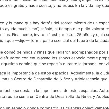
do es gratis y nada cuesta, y no es así. En la vida hay que
co y humano que hay detrás del sostenimiento de un espaci
Esto ayuda muchísimo”, señaló, al tiempo que pidió valorar 
ias. Finalmente, invitó a “festejar estos 25 años y ojalá 
ión que —dijo— forma parte esencial del futuro de la ciud
se colmó de niños y niñas que llegaron acompañados por sus
 disfrutaron con entusiasmo los shows especialmente prep
riquísima comida que se repartía durante la jornada, convir
aca la importancia de estos espacios. Actualmente, la ciud
 suma un Centro de Desarrollo de Niñez y Adolescencia que 
ariloche se destaca la importancia de estos espacios. Actu
 esta red se suma un Centro de Desarrollo de Niñez y Adole
con un espacio donde compartir las crianzas colectivament