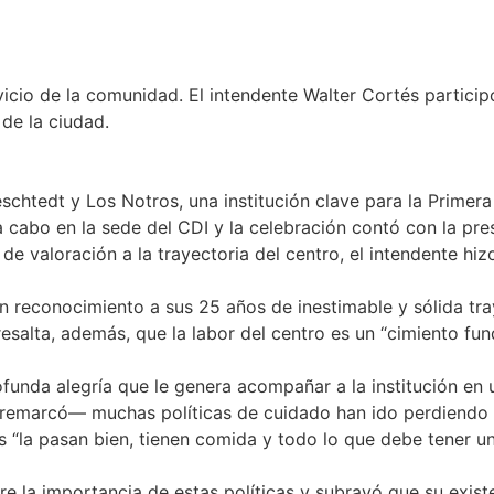
rvicio de la comunidad. El intendente Walter Cortés partici
 de la ciudad.
Beschtedt y Los Notros, una institución clave para la Prime
a cabo en la sede del CDI y la celebración contó con la pr
de valoración a la trayectoria del centro, el intendente hi
en reconocimiento a sus 25 años de inestimable y sólida tr
 resalta, además, que la labor del centro es un “cimiento fu
funda alegría que le genera acompañar a la institución en un
marcó— muchas políticas de cuidado han ido perdiendo terr
 “la pasan bien, tienen comida y todo lo que debe tener un 
 la importancia de estas políticas y subrayó que su existe