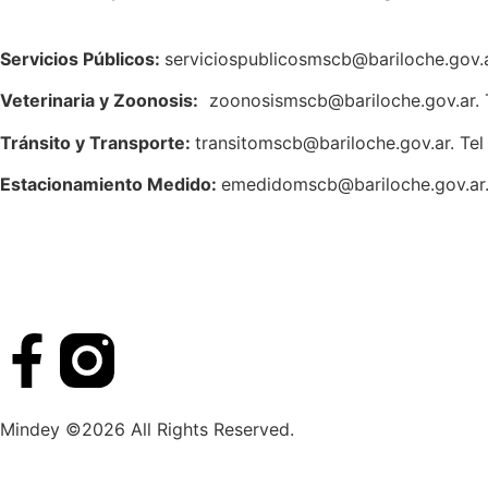
Servicios Públicos:
serviciospublicosmscb@bariloche.gov.a
Veterinaria y Zoonosis:
zoonosismscb@bariloche.gov.ar. 
Tránsito y Transporte:
transitomscb@bariloche.gov.ar. Te
Estacionamiento Medido:
emedidomscb@bariloche.gov.ar.
Mindey ©2026 All Rights Reserved.