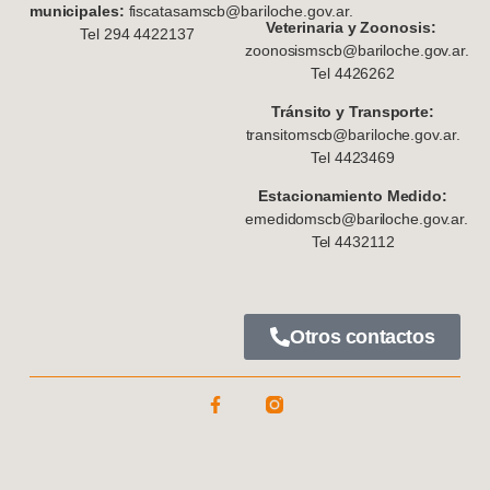
municipales:
fiscatasamscb@bariloche.gov.ar.
Veterinaria y Zoonosis:
Tel 294 4422137
zoonosismscb@bariloche.gov.ar.
Tel 4426262
Tránsito y Transporte:
transitomscb@bariloche.gov.ar.
Tel 4423469
Estacionamiento Medido:
emedidomscb@bariloche.gov.ar.
Tel 4432112
Otros contactos