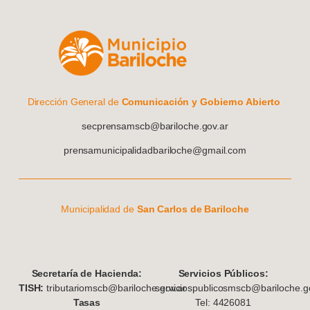
Dirección General de
Comunicación y Gobierno Abierto
secprensamscb@bariloche.gov.ar
prensamunicipalidadbariloche@gmail.com
Municipalidad de
San Carlos de Bariloche
S
ecretaría de Hacienda:
Servicios Públicos:
TISH:
tributariomscb@bariloche.gov.ar
serviciospublicosmscb@bariloche.go
Tasas
Tel: 4426081