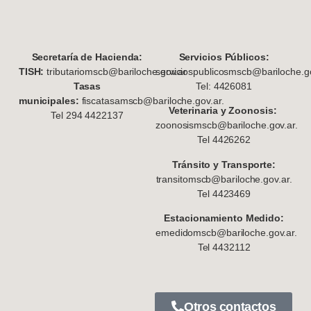
S
ecretaría de Hacienda:
Servicios Públicos:
TISH:
tributariomscb@bariloche.gov.ar
serviciospublicosmscb@bariloche.go
Tasas
Tel: 4426081
municipales:
fiscatasamscb@bariloche.gov.ar.
Veterinaria y Zoonosis:
Tel 294 4422137
zoonosismscb@bariloche.gov.ar.
Tel 4426262
Tránsito y Transporte:
transitomscb@bariloche.gov.ar.
Tel 4423469
Estacionamiento Medido:
emedidomscb@bariloche.gov.ar.
Tel 4432112
Otros contactos