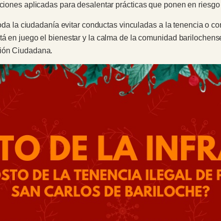
nciones aplicadas para desalentar prácticas que ponen en riesgo
 toda la ciudadanía evitar conductas vinculadas a la tenencia o c
tá en juego el bienestar y la calma de la comunidad barilochens
ción Ciudadana.