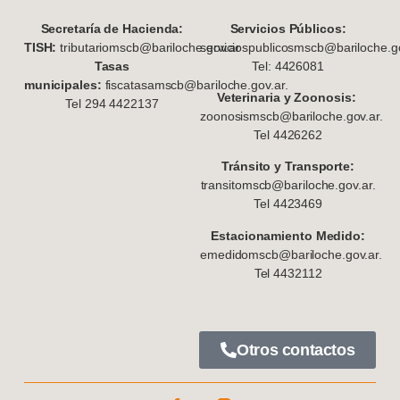
S
ecretaría de Hacienda:
Servicios Públicos:
TISH:
tributariomscb@bariloche.gov.ar
serviciospublicosmscb@bariloche.go
Tasas
Tel: 4426081
municipales:
fiscatasamscb@bariloche.gov.ar.
Veterinaria y Zoonosis:
Tel 294 4422137
zoonosismscb@bariloche.gov.ar.
Tel 4426262
Tránsito y Transporte:
transitomscb@bariloche.gov.ar.
Tel 4423469
Estacionamiento Medido:
emedidomscb@bariloche.gov.ar.
Tel 4432112
Otros contactos