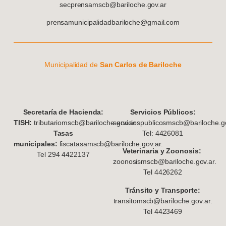
secprensamscb@bariloche.gov.ar
prensamunicipalidadbariloche@gmail.com
Municipalidad de
San Carlos de Bariloche
S
ecretaría de Hacienda:
Servicios Públicos:
TISH:
tributariomscb@bariloche.gov.ar
serviciospublicosmscb@bariloche.go
Tasas
Tel: 4426081
municipales:
fiscatasamscb@bariloche.gov.ar.
Veterinaria y Zoonosis:
Tel 294 4422137
zoonosismscb@bariloche.gov.ar.
Tel 4426262
Tránsito y Transporte:
transitomscb@bariloche.gov.ar.
Tel 4423469