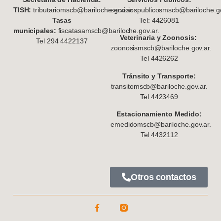
TISH:
tributariomscb@bariloche.gov.ar
serviciospublicosmscb@bariloche.go
Tasas
Tel: 4426081
municipales:
fiscatasamscb@bariloche.gov.ar.
Veterinaria y Zoonosis:
Tel 294 4422137
zoonosismscb@bariloche.gov.ar.
Tel 4426262
Tránsito y Transporte:
transitomscb@bariloche.gov.ar.
Tel 4423469
Estacionamiento Medido:
emedidomscb@bariloche.gov.ar.
Tel 4432112
Otros contactos