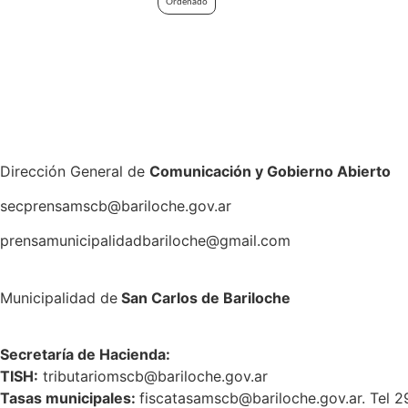
Ordenado
Dirección General de
Comunicación y Gobierno Abierto
secprensamscb@bariloche.gov.ar
prensamunicipalidadbariloche@gmail.com
Municipalidad de
San Carlos de Bariloche
S
ecretaría de Hacienda:
TISH:
tributariomscb@bariloche.gov.ar
Tasas municipales:
fiscatasamscb@bariloche.gov.ar. Tel 