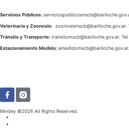
Servicios Públicos:
serviciospublicosmscb@bariloche.gov.a
Veterinaria y Zoonosis:
zoonosismscb@bariloche.gov.ar. 
Tránsito y Transporte:
transitomscb@bariloche.gov.ar. Te
Estacionamiento Medido:
emedidomscb@bariloche.gov.ar.
Mindey ©2026 All Rights Reserved.