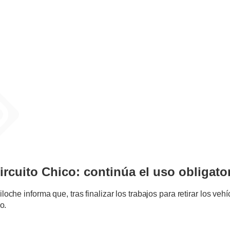
NTES
Circuito Chico: continúa el uso obligat
oche informa que, tras finalizar los trabajos para retirar los v
o.