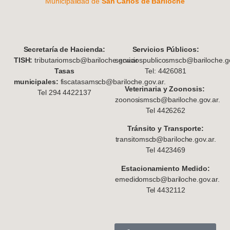
Municipalidad de
San Carlos de Bariloche
S
ecretaría de Hacienda:
Servicios Públicos:
TISH:
tributariomscb@bariloche.gov.ar
serviciospublicosmscb@bariloche.go
Tasas
Tel: 4426081
municipales:
fiscatasamscb@bariloche.gov.ar.
Veterinaria y Zoonosis:
Tel 294 4422137
zoonosismscb@bariloche.gov.ar.
Tel 4426262
Tránsito y Transporte:
transitomscb@bariloche.gov.ar.
Tel 4423469
Estacionamiento Medido:
emedidomscb@bariloche.gov.ar.
Tel 4432112