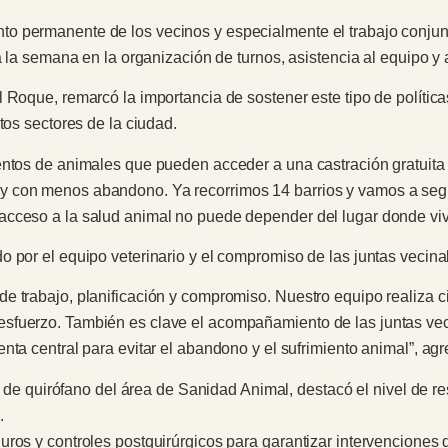
 permanente de los vecinos y especialmente el trabajo conjunto
da la semana en la organización de turnos, asistencia al equipo 
Roque, remarcó la importancia de sostener este tipo de políticas
tos sectores de la ciudad.
entos de animales que pueden acceder a una castración gratuita 
con menos abandono. Ya recorrimos 14 barrios y vamos a seguir 
acceso a la salud animal no puede depender del lugar donde vi
o por el equipo veterinario y el compromiso de las juntas veci
e trabajo, planificación y compromiso. Nuestro equipo realiza ci
sfuerzo. También es clave el acompañamiento de las juntas veci
nta central para evitar el abandono y el sufrimiento animal”, agr
efa de quirófano del área de Sanidad Animal, destacó el nivel de 
.
ros y controles postquirúrgicos para garantizar intervenciones 