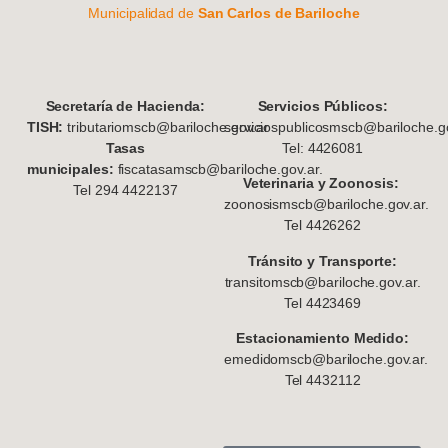
Municipalidad de
San Carlos de Bariloche
S
ecretaría de Hacienda:
Servicios Públicos:
TISH:
tributariomscb@bariloche.gov.ar
serviciospublicosmscb@bariloche.go
Tasas
Tel: 4426081
municipales:
fiscatasamscb@bariloche.gov.ar.
Veterinaria y Zoonosis:
Tel 294 4422137
zoonosismscb@bariloche.gov.ar.
Tel 4426262
Tránsito y Transporte:
transitomscb@bariloche.gov.ar.
Tel 4423469
Estacionamiento Medido:
emedidomscb@bariloche.gov.ar.
Tel 4432112