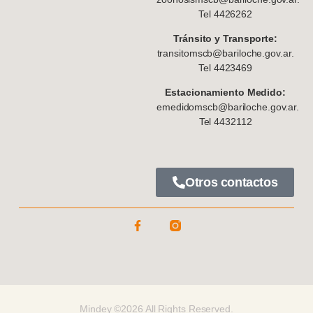
Tel 4426262
Tránsito y Transporte:
transitomscb@bariloche.gov.ar.
Tel 4423469
Estacionamiento Medido:
emedidomscb@bariloche.gov.ar.
Tel 4432112
Otros contactos
Mindey ©2026 All Rights Reserved.