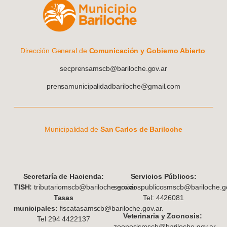
Dirección General de
Comunicación y Gobierno Abierto
secprensamscb@bariloche.gov.ar
prensamunicipalidadbariloche@gmail.com
Municipalidad de
San Carlos de Bariloche
S
ecretaría de Hacienda:
Servicios Públicos:
TISH:
tributariomscb@bariloche.gov.ar
serviciospublicosmscb@bariloche.go
Tasas
Tel: 4426081
municipales:
fiscatasamscb@bariloche.gov.ar.
Veterinaria y Zoonosis:
Tel 294 4422137
zoonosismscb@bariloche.gov.ar.