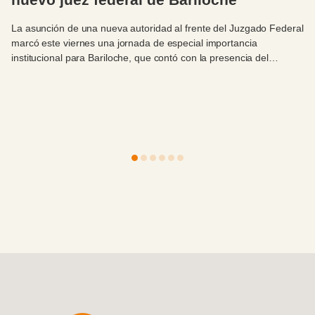
primera cohorte de cirujanos del H
ederal
convenio con la UBA
En un acontecimiento de gran relevancia institucional y a
para la ciudad, este viernes 7 de agosto se llevó a cabo el 
académico de egreso de la primera cohorte de Médicos
Especialistas en Cirugía General del Hospital Privado Regi
Sur (HPR), en convenio con la Facultad de Medicina de la
Integrado
Productivo
Universidad de Buenos Aires (UBA). La ceremonia contó c
destacada presencia del intendente municipal, Sr. Walter Co
acompañado por el Director General de Relaciones
Institucionales, Antonio Zidar- quien hizo uso de la palabr
cierre del evento.