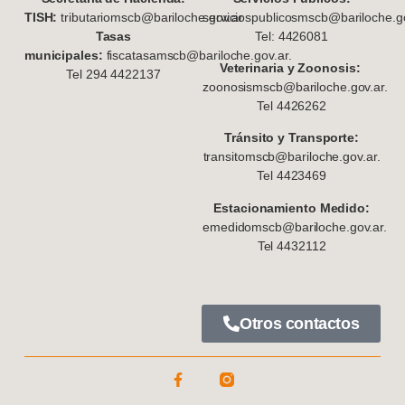
TISH:
tributariomscb@bariloche.gov.ar
serviciospublicosmscb@bariloche.go
Tasas
Tel: 4426081
municipales:
fiscatasamscb@bariloche.gov.ar.
Veterinaria y Zoonosis:
Tel 294 4422137
zoonosismscb@bariloche.gov.ar.
Tel 4426262
Tránsito y Transporte:
transitomscb@bariloche.gov.ar.
Tel 4423469
Estacionamiento Medido:
emedidomscb@bariloche.gov.ar.
Tel 4432112
Otros contactos