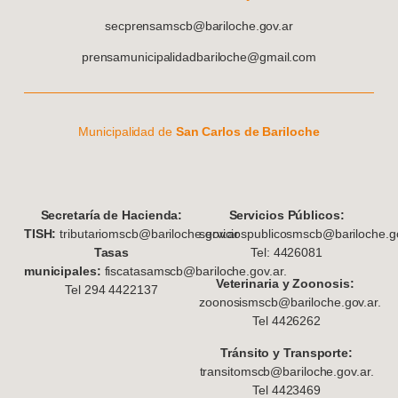
secprensamscb@bariloche.gov.ar
prensamunicipalidadbariloche@gmail.com
Municipalidad de
San Carlos de Bariloche
S
ecretaría de Hacienda:
Servicios Públicos:
TISH:
tributariomscb@bariloche.gov.ar
serviciospublicosmscb@bariloche.go
Tasas
Tel: 4426081
municipales:
fiscatasamscb@bariloche.gov.ar.
Veterinaria y Zoonosis:
Tel 294 4422137
zoonosismscb@bariloche.gov.ar.
Tel 4426262
Tránsito y Transporte:
transitomscb@bariloche.gov.ar.
Tel 4423469