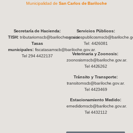
Municipalidad de
San Carlos de Bariloche
S
ecretaría de Hacienda:
Servicios Públicos:
TISH:
tributariomscb@bariloche.gov.ar
serviciospublicosmscb@bariloche.go
Tasas
Tel: 4426081
municipales:
fiscatasamscb@bariloche.gov.ar.
Veterinaria y Zoonosis:
Tel 294 4422137
zoonosismscb@bariloche.gov.ar.
Tel 4426262
Tránsito y Transporte:
transitomscb@bariloche.gov.ar.
Tel 4423469
Estacionamiento Medido:
emedidomscb@bariloche.gov.ar.
Tel 4432112