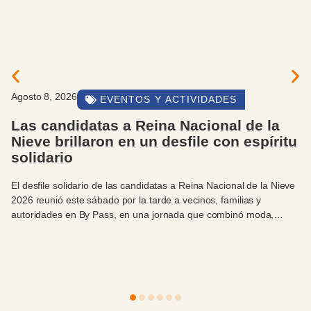
gosto 8, 2026
EVENTOS Y ACTIVIDADES
Las candidatas a Reina Nacional de la
Nieve brillaron en un desfile con espíritu
solidario
l desfile solidario de las candidatas a Reina Nacional de la Nieve
026 reunió este sábado por la tarde a vecinos, familias y
utoridades en By Pass, en una jornada que combinó moda,
elebración y compromiso con el Hospital Zonal Bariloche.