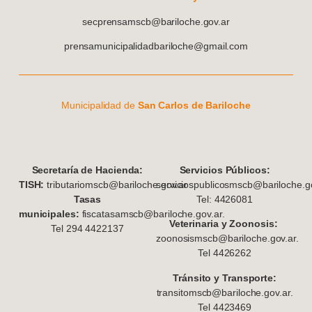
secprensamscb@bariloche.gov.ar
prensamunicipalidadbariloche@gmail.com
Municipalidad de
San Carlos de Bariloche
S
ecretaría de Hacienda:
Servicios Públicos:
TISH:
tributariomscb@bariloche.gov.ar
serviciospublicosmscb@bariloche.go
Tasas
Tel: 4426081
municipales:
fiscatasamscb@bariloche.gov.ar.
Veterinaria y Zoonosis:
Tel 294 4422137
zoonosismscb@bariloche.gov.ar.
Tel 4426262
Tránsito y Transporte:
transitomscb@bariloche.gov.ar.
Tel 4423469