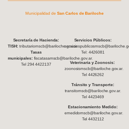
Municipalidad de
San Carlos de Bariloche
S
ecretaría de Hacienda:
Servicios Públicos:
TISH:
tributariomscb@bariloche.gov.ar
serviciospublicosmscb@bariloche.go
Tasas
Tel: 4426081
municipales:
fiscatasamscb@bariloche.gov.ar.
Veterinaria y Zoonosis:
Tel 294 4422137
zoonosismscb@bariloche.gov.ar.
Tel 4426262
Tránsito y Transporte:
transitomscb@bariloche.gov.ar.
Tel 4423469
Estacionamiento Medido:
emedidomscb@bariloche.gov.ar.
Tel 4432112